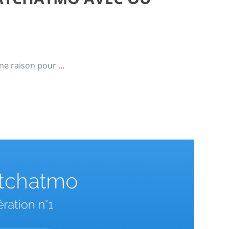
H
 une raison pour
…