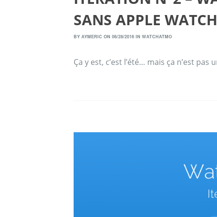
SANS APPLE WATC
BY
AYMERIC
ON 06/28/2016 IN
WATCHATMO
Ça y est, c’est l’été… mais ça n’est pas