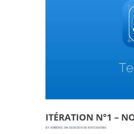
ITÉRATION N°1 – N
BY
AYMERIC
ON 03/29/2016 IN
WATCHATMO