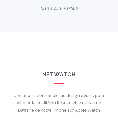
Une application vraiment pratique
Très appréciable cette application
Application très sympa et très
Rien à dire. Parfait!
pour combler les lacunes de l’Apple
pour voir l’état du réseau de
pratique.
l’iPhone. Bravo aux développeurs!
Watch.
NETWATCH
Une application simple, au design épuré, pour
vérifier la qualité du Réseau et le niveau de
Batterie de votre iPhone sur Apple Watch