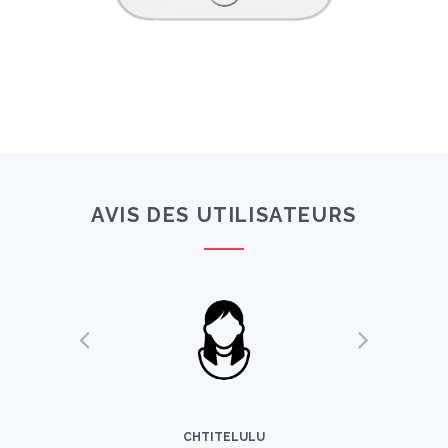
AVIS DES UTILISATEURS
FRANCIS_BQT
CHTITELULU
SEXTONIK80
DIDOU_83